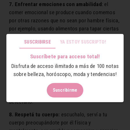
7. Enfrentar emociones con amabilidad
:
el
comer emocional se produce cuando comemos
por otras razones que no sean por hambre física
,
por ejemplo, usando alimentos para tapar ciertas
emociones o sentimientos. Si esto sucede, lo
SUSCRIBIRSE
YA ESTOY SUSCRIPTO!
primero que tenés que hacer es ser amable con
vos misma. Muchas veces el comer por
Suscríbete para acceso total!
emociones es demonizado y visto como
“
malo”,
Disfruta de acceso ilimitado a más de 100 notas
pero en realidad es bastante común, incluso
sobre belleza, horóscopo, moda y tendencias!
puede ayudarte a resolver ciertas situaciones
difíciles pero sabiendo que no va a ser una
Suscribirme
solución en el largo plazo. El primer paso es
detectarlo.
8. Respetá tu cuerpo:
escuchalo, serví a tu
cuerpo preocupándote por él física y