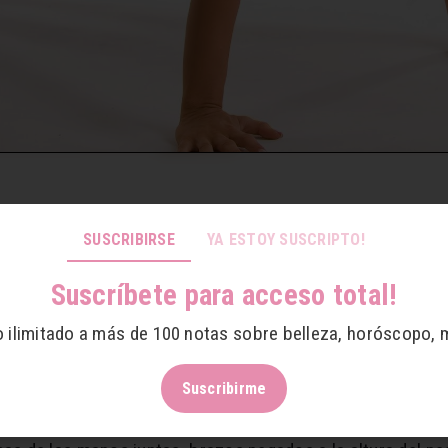
SUSCRIBIRSE
YA ESTOY SUSCRIPTO!
Suscríbete para acceso total!
Ejercicios para mantenerlo
o ilimitado a más de 100 notas sobre belleza, horóscopo, 
echo muy eficaz es agarrase con cada mano el brazo contra
Suscribirme
lo. Los músculos del pecho se trabajan mucho con esta act