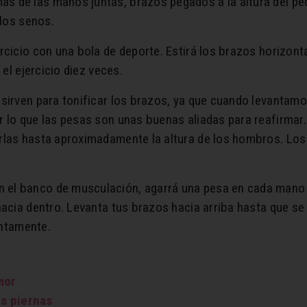
as de las manos juntas, brazos pegados a la altura del 
 los senos.
rcicio con una bola de deporte. Estirá los brazos horizont
 el ejercicio diez veces.
o sirven para tonificar los brazos, ya que cuando levanta
 lo que las pesas son unas buenas aliadas para reafirmar.
rlas hasta aproximadamente la altura de los hombros. Los
el banco de musculación, agarrá una pesa en cada mano 
hacia dentro. Levanta tus brazos hacia arriba hasta que se 
entamente.
mor
as piernas