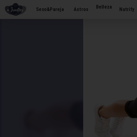
Belleza
Sexo&Pareja
Astros
Nutrify