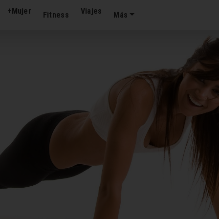
+Mujer
Viajes
Fitness
Más