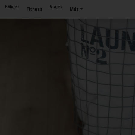
+Mujer
Viajes
Fitness
Más