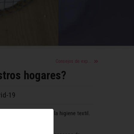
Consejos de experto para hacer pan casero
stros hogares?
vid-19
gares, con respecto a la higiene textil.