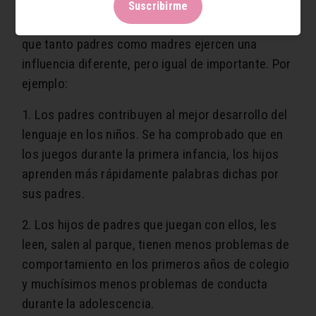
Suscribirme
Pero, pese a esos conceptos, la ciencia asegura
que tanto padres como madres ejercen una
influencia diferente, pero igual de importante. Por
ejemplo:
1. Los padres contribuyen al mejor desarrollo del
lenguaje en los niños. Se ha comprobado que en
los juegos durante la primera infancia, los hijos
aprenden más rápidamente palabras dichas por
sus padres.
2. Los hijos de padres que juegan con ellos, les
leen, salen al parque, tienen menos problemas de
comportamiento en los primeros años de colegio
y muchísimos menos problemas de conducta
durante la adolescencia.