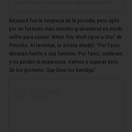
A post shared by
Disney Music
(@disneymusic) on
Apr 16, 
Beyoncé fue la sorpresa de la jornada, pero optó
por un formato más sencillo grabándose en modo
selfie para cantar ‘When You Wish Upon a Star’ de
Pinocho. Al terminar, la artista añadió: “Por favor,
abrasen fuerte a sus familias. Por favor, cuídesen
y no perdan la esperanza. Vamos a superar esto.
Se los prometo. Que Dios los bendiga”.