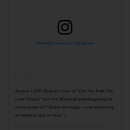
View this post on Instagram
Anyone LOVE @xtina's cover of "Can You Feel The
Love Tonight" from the #DisneyFamilySingalong as
much as we do?! Relive the magic – now streaming,
on demand and on Hulu! ✨
A post shared by
Disney Music
(@disneymusic) on
Apr 19, 