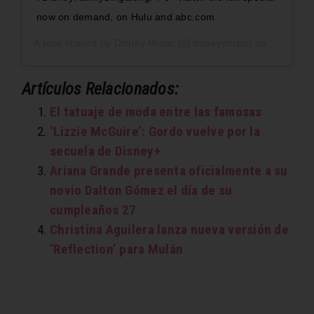
now on demand, on Hulu and abc.com
A post shared by
Disney Music
(@disneymusic) on
Apr 17, 
Artículos Relacionados:
El tatuaje de moda entre las famosas
‘Lizzie McGuire’: Gordo vuelve por la
secuela de Disney+
Ariana Grande presenta oficialmente a su
novio Dalton Gómez el día de su
cumpleaños 27
Christina Aguilera lanza nueva versión de
‘Reflection’ para Mulán