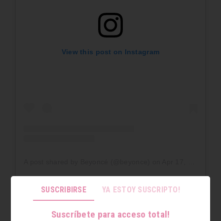
View this post on Instagram
A post shared by Beyoncé (@beyonce)
on
Apr 17, 2020 at 8:52pm PDT
SUSCRIBIRSE
YA ESTOY SUSCRIPTO!
Entre algunas de las otras actuaciones, Luke
Evans, Josh Gad y el compositor Alan Menken
Suscríbete para acceso total!
interpretaron ‘Gaston’ tal y como hicieron en la