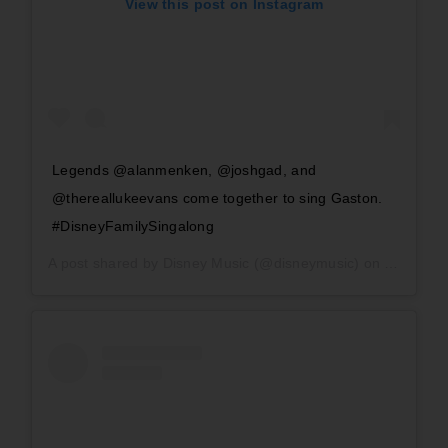
View this post on Instagram
Legends @alanmenken, @joshgad, and
@thereallukeevans come together to sing Gaston.
#DisneyFamilySingalong
A post shared by
Disney Music
(@disneymusic) on
Apr 16, 