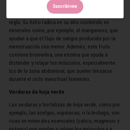
El ananá es una de las frutas más beneficiosas
Suscribirme
que podemos consumir para aliviar el dolor de la
regla. Su éxito radica en su alto contenido en
minerales como, por ejemplo, el manganeso, que
ayudan a que el flujo de sangre producido por la
menstruación sea menor. Además, esta fruta
contiene bromelina, una enzima que ayuda a
distender y relajar los músculos, especialmente
los de la zona abdominal, que suelen tensarse
durante el ciclo menstrual femenino.
Verduras de hoja verde
Las verduras y hortalizas de hoja verde, como por
ejemplo, las acelgas, espinacas, o la lechuga, son
ricas en minerales esenciales (calcio, magnesio y
potasio) que ayudan a relajar los músculos y a