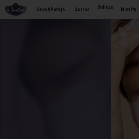
Belleza
Sexo&Pareja
Astros
Nutrify