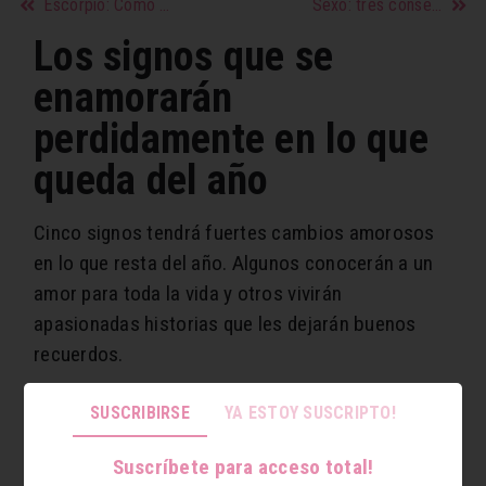
Escorpio: Cómo sobrevivir a una ruptura amorosa
Sexo: tres consejos para ahuyentar la timidez
Los signos que se
enamorarán
perdidamente en lo que
queda del año
Cinco signos tendrá fuertes cambios amorosos
en lo que resta del año. Algunos conocerán a un
amor para toda la vida y otros vivirán
apasionadas historias que les dejarán buenos
recuerdos.
Los afortunados son…
SUSCRIBIRSE
YA ESTOY SUSCRIPTO!
Tauro:
A los taurinos no les gusta el cambio, sin
Suscríbete para acceso total!
embargo lo que resta de este año les moverá las