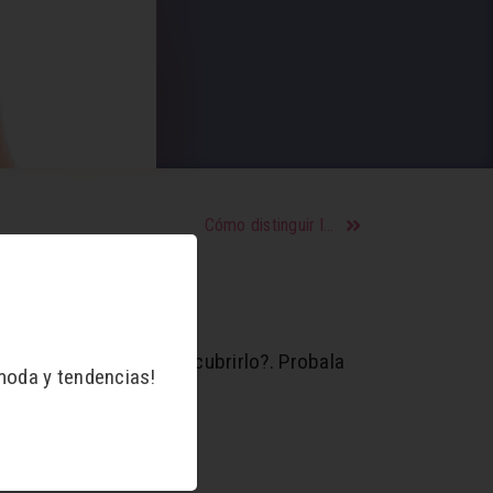
Cómo distinguir la gripe y el resfrío
o más difícil. ¿Cómo descubrirlo?. Probala
moda y tendencias!
nés que usar!