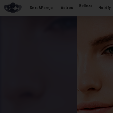
Belleza
Sexo&Pareja
Astros
Nutrify