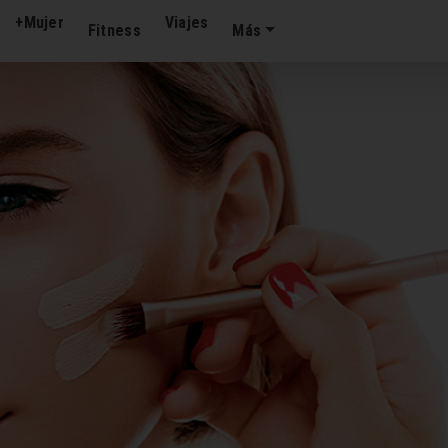
+Mujer
Viajes
Fitness
Más