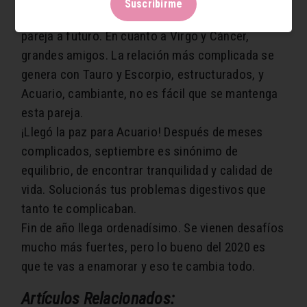
Suscribirme
Capricornio y Piscis surge buen compañerismo,
pareja a futuro. En cuanto a Virgo y Cáncer,
grandes amigos. La relación más complicada se
genera con Tauro y Escorpio, estructurados, y
Acuario, cambiante, no es fácil que se mantenga
esta pareja.
¡Llegó la paz para Acuario! Después de meses
complicados, septiembre es sinónimo de
equilibrio, de encontrar tranquilidad y calidad de
vida. Solucionás tus problemas digestivos que
tanto te complicaban.
Fin de año llega ordenadísimo. Se vienen desafíos
mucho más fuertes, pero lo bueno del 2020 es
que te vas a enamorar y eso te cambia todo.
Artículos Relacionados: