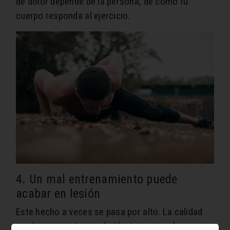
de dolor depende de la persona
, de cómo tu
cuerpo responda al ejercicio.
4. Un mal entrenamiento puede
acabar en lesión
Este hecho a veces se pasa por alto. La calidad
en el movimiento y en la técnica no es algo muy