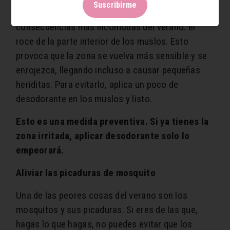
Suscribirme
calor y piernas al aire trae consigo una de las
consecuencias más incómodas del verano: el
roce de la parte interior de los muslos. Esto
provoca que la zona se vuelva más sensible y se
enrojezca, llegando incluso a causar pequeñas
heriditas. Para evitarlo, aplica un poco de
desodorante en los muslos y listo.
Esto es una medida preventiva. Si ya tienes la
zona irritada, aplicar desodorante solo lo
empeorará.
Aliviar las picaduras de mosquito
Una de las peores cosas del verano son los
mosquitos y sus picaduras. Si eres de las que,
hagas lo que hagas, no puedes evitar que los