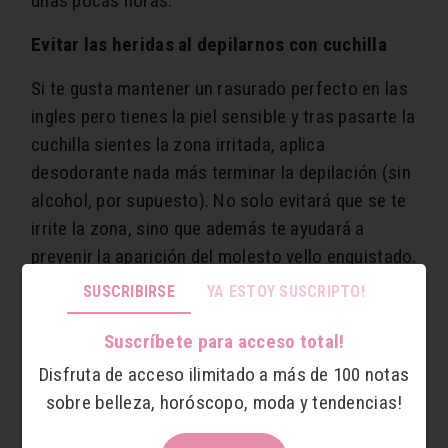
unas pocas horas.
Evitar las heridas al depilarnos con cuchilla
Si te gusta mantener un rasurado perfecto en las
ingles pero tienes la piel sensible y tras pasarte la
cuchilla sientes la zona irritada, aplica
desodorante nada más terminar la depilación (sin
alcohol, por supuesto). No solo evitará que se te
irrite la zona, sino que además te ayudará a
prevenir la aparición del molesto vello enquistado.
SUSCRIBIRSE
YA ESTOY SUSCRIPTO!
Suscríbete para acceso total!
Prevenir las rozaduras de los muslos
Disfruta de acceso ilimitado a más de 100 notas
A medida que las temperaturas van subiendo, el
sobre belleza, horóscopo, moda y tendencias!
uso de faldas y shorts se hace completamente
necesario. Sin embargo, esta combinación de