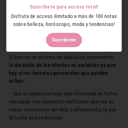
Suscríbete para acceso total!
Disfruta de acceso ilimitado a más de 100 notas
sobre belleza, horóscopo, moda y tendencias!
Suscribirme
¿Cuánto dura la depilación láser?
Si bien es un sistema de depilación permanente,
la duración de los efectos es variables ya que
hay otros factores personales que pueden
influir
:
– Que la depilación haya sido efectuada de forma
adecuada. Una depilación ineficiente acarrea un
nuevo crecimiento del vello o afinamiento, lo que
dificulta su erradicación.