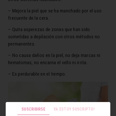
– Mejora la piel que se ha manchado por el uso
frecuente de la cera.
– Quita asperezas de zonas que han sido
sometidas a depilación con otros métodos no
permanentes.
– No causa daños en la piel, no deja marcas ni
hematomas, no encarna el vello ni irrita.
– Es perdurable en el tiempo.
SUSCRIBIRSE
YA ESTOY SUSCRIPTO!