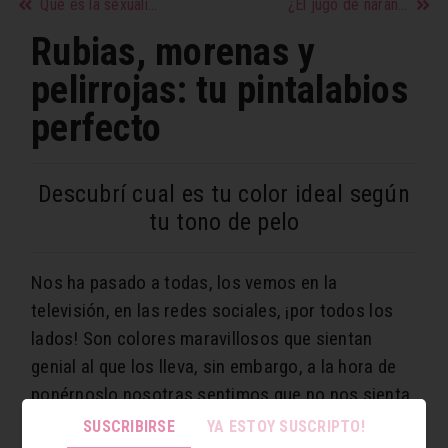
Qué es la sexualidad femenina
¿El jugo de naranja es saludable realmente?
Rubias, morenas y
pelirrojas: tu pintalabios
perfecto
Descubrí cual es tu color ideal según
tu tono de pelo
Nos ha pasado a todas, los vemos en la
televisión, en las redes sociales, ¡por todos los
lados! Son colores maravillosos que sientan
genial al que los lleva, sin embargo, a la hora de
ponérnoslo nosotras sentimos que no nos sienta
igual. Desde aquí te invitamos a que, ante todo,
SUSCRIBIRSE
YA ESTOY SUSCRIPTO!