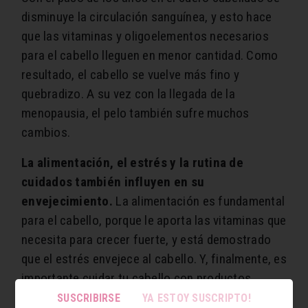
disminuye la circulación sanguínea, y esto hace
que las vitaminas y oligoelementos necesarios
para el cabello lleguen en menor cantidad. Como
resultado, el cabello se vuelve más fino y
quebradizo. A su vez con la llegada de la
menopausia, el pelo también sufre muchos
cambios.
La alimentación, el estrés y la rutina de
cuidados también influyen en su
envejecimiento.
La alimentación es fundamental
para el cabello, porque le aporta las vitaminas que
necesita para crecer fuerte, y está demostrado
que el estrés envejece al cabello. Y, finalmente, es
importante cuidar tu cabello con productos
adaptados a su propia naturaleza.
SUSCRIBIRSE
YA ESTOY SUSCRIPTO!