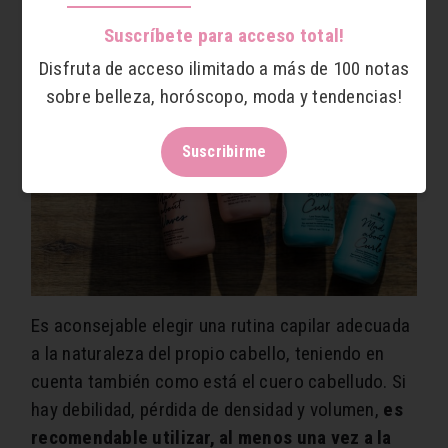
¿Cómo evitarlo?
Suscríbete para acceso total!
Disfruta de acceso ilimitado a más de 100 notas
sobre belleza, horóscopo, moda y tendencias!
Suscribirme
Es aconsejable elegir una rutina capilar adecuada
a la naturaleza del propio cabello, teniendo en
cuenta también como está el cuero cabelludo. Si
hay debilidad, pérdida de densidad y volumen,
es
recomendable utilizar, al menos una vez a la