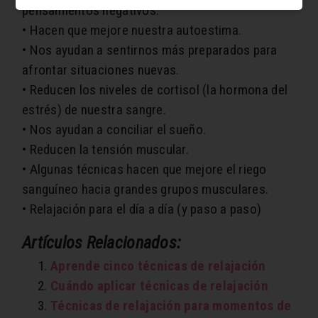
pensamientos negativos.
• Hacen que mejore nuestra autoestima.
• Nos ayudan a sentirnos más preparados para
afrontar situaciones nuevas.
• Reducen los niveles de cortisol (la hormona del
estrés) de nuestra sangre.
• Nos ayudan a conciliar el sueño.
• Reducen la tensión muscular.
• Algunas técnicas hacen que mejore el riego
sanguíneo hacia grandes grupos musculares.
• Relajación para el día a día (y paso a paso)
Artículos Relacionados:
Aprende cinco técnicas de relajación
Cuándo aplicar técnicas de relajación
Técnicas de relajación para momentos de