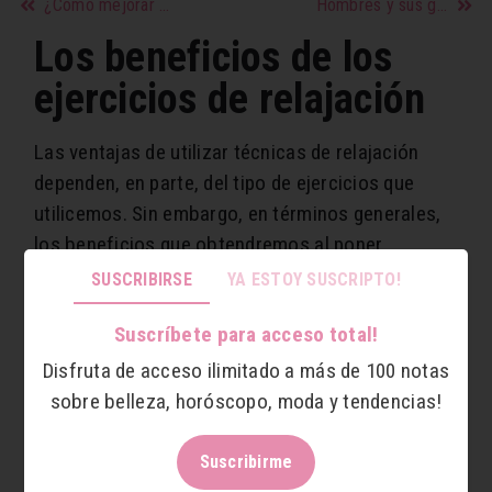
¿Cómo mejorar el sexo?
Hombres y sus gustos en la cama según la edad
Los beneficios de los
ejercicios de relajación
Las ventajas de utilizar técnicas de relajación
dependen, en parte, del tipo de ejercicios que
utilicemos. Sin embargo, en términos generales,
los beneficios que obtendremos al poner
técnicas de relajación en nuestras vidas son los
SUSCRIBIRSE
YA ESTOY SUSCRIPTO!
siguientes:
Suscríbete para acceso total!
• Nos llevan a una sensación de bienestar.
Disfruta de acceso ilimitado a más de 100 notas
• Nos dan mayor control sobre lo que ocurre en
sobre belleza, horóscopo, moda y tendencias!
nuestro cuerpo.
• Reducen la tensión arterial.
Suscribirme
• Nos ayuda a romper el círculo vicioso de