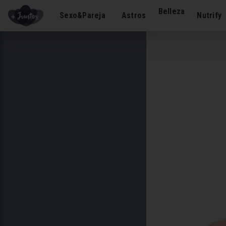
Belleza
Sexo&Pareja
Astros
Nutrify