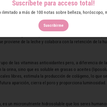
za y la aparición de arrugas. Su principal característica e
Suscríbete para acceso total!
orciona un aspecto más terso y ayuda a rellenar las pequeña
o ilimitado a más de 100 notas sobre belleza, horóscopo, 
Suscribirme
cidos como ácidos AHAS, que se encuentran en diferentes
 el ácido glicólico, procedente de la caña de azúcar, que
o que proviene de la leche y colabora con la retención de la
grupo de las vitaminas antioxidantes pero, a diferencia de l
on la orina, sino que es soluble en grasas o aceites (liposo
cales libres, estimula la producción de colágeno, lo que se
utura aparición, cierra el poro y proporciona luminosidad.
es un micronutriente hidrosoluble que los seres humanos n