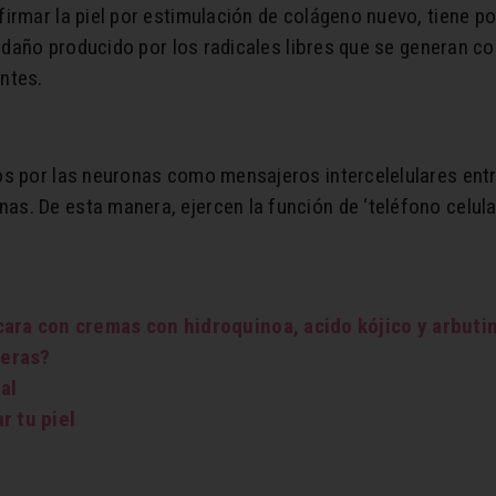
irmar la piel por estimulación de colágeno nuevo, tiene p
l daño producido por los radicales libres que se generan co
ntes.
os por las neuronas como mensajeros intercelelulares en
. De esta manera, ejercen la función de ‘teléfono celular’
cara con cremas con hidroquinoa, acido kójico y arbuti
seras?
al
r tu piel