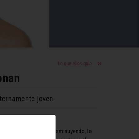
Lo que ellos quieren en la cama
onan
 eternamente joven
emos su presencia va disminuyendo, lo