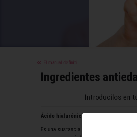
El manual definitivo para unas cejas perfectas
Ingredientes antied
Introducilos en t
Ácido
hialurónico
Es una sustancia que se encuentra de m