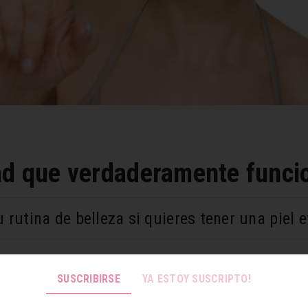
ad que verdaderamente funci
u rutina de belleza si quieres tener una piel
SUSCRIBIRSE
YA ESTOY SUSCRIPTO!
anera natural en nuestro organismo. A medida que envejec