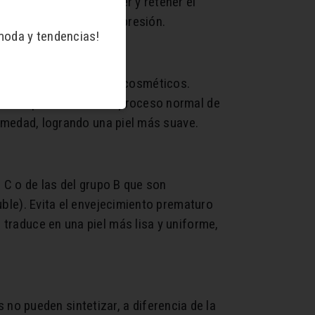
s su capacidad de atraer y retener el
s arrugas y líneas de expresión.
moda y tendencias!
 productos naturales y cosméticos.
 sirve para acelerar el proceso normal de
 humedad, logrando una piel más suave.
a C o de las del grupo B que son
luble). Evita el envejecimiento prematuro
 traduce en una piel más lisa y uniforme,
o pueden sintetizar, a diferencia de la