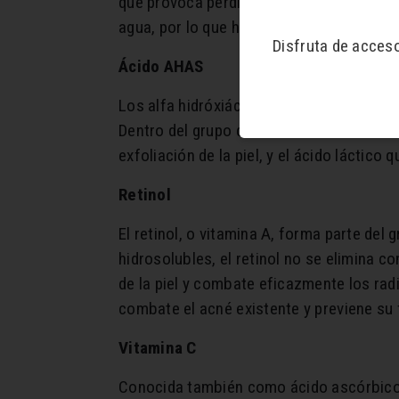
que provoca pérdida de volumen y de firme
agua, por lo que hidrata la piel, le prop
Disfruta de acces
Ácido
AHAS
Los alfa hidróxiácidos son ácidos, cono
Dentro del grupo de los AHAS encontramos
exfoliación de la piel, y el ácido láctic
Retinol
El retinol, o vitamina A, forma parte del 
hidrosolubles, el retinol no se elimina c
de la piel y combate eficazmente los radi
combate el acné existente y previene su f
Vitamina C
Conocida también como ácido ascórbico, 