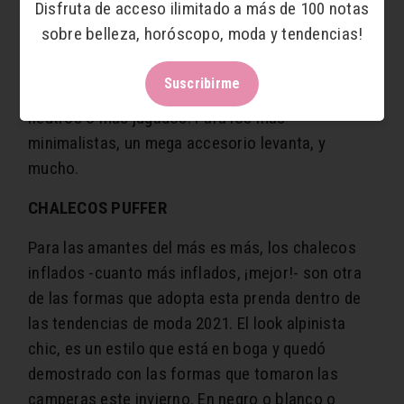
Disfruta de acceso ilimitado a más de 100 notas
unos momjeans o sobre una minifalda…. esta
sobre belleza, horóscopo, moda y tendencias!
prenda versátil abre juego para sacar tu propia
estilista interior. Lisos o con punto y relieve -si es
Suscribirme
con rombos, ¡súper!-, también admiten colores
neutros o más jugados. Para los más
minimalistas, un mega accesorio levanta, y
mucho.
CHALECOS PUFFER
Para las amantes del más es más, los chalecos
inflados -cuanto más inflados, ¡mejor!- son otra
de las formas que adopta esta prenda dentro de
las tendencias de moda 2021. El look alpinista
chic, es un estilo que está en boga y quedó
demostrado con las formas que tomaron las
camperas este invierno.
En negro o blanco o