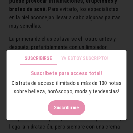
puede provocar inflamaciones, erupciones y
brotes de acné
. Para evitarlo, los especialistas
en la piel aconsejan llevar a cabo algunas pautas
muy sencillas.
La primera de ellas es lavarse el rostro antes y
después, preferiblemente con un limpiador
espumoso, ya que elimina la grasa con mayor
SUSCRIBIRSE
YA ESTOY SUSCRIPTO!
eficacia que los aceites hidratantes o bálsamos.
Si además tenemos la piel grasa es aconsejable
Suscríbete para acceso total!
encontrar un limpiador que contenga ácido
Disfruta de acceso ilimitado a más de 100 notas
salicílico, para eliminar el exceso de grasa y las
sobre belleza, horóscopo, moda y tendencias!
células muertas de la piel y así evitar posibles
brotes y poros obstruidos.
Suscribirme
Después de la limpieza, como en cualquier rutina,
llega la hidratación, pero siempre con una crema