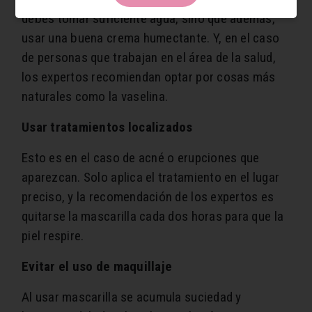
debes tomar suficiente agua, sino que además,
usar una buena crema humectante. Y, en el caso
de personas que trabajan en el área de la salud,
los expertos recomiendan optar por cosas más
naturales como la vaselina.
Usar tratamientos localizados
Esto es en el caso de acné o erupciones que
aparezcan. Solo aplica el tratamiento en el lugar
preciso, y la recomendación de los expertos es
quitarse la mascarilla cada dos horas para que la
piel respire.
Evitar el uso de maquillaje
Al usar mascarilla se acumula suciedad y