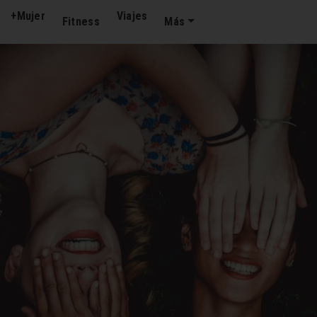
+Mujer
Viajes
Fitness
Más