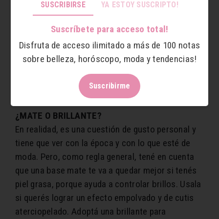
SUSCRIBIRSE
YA ESTOY SUSCRIPTO!
Líquida: de base acuosa y oil free, es especial
para piel mixta.
Suscríbete para acceso total!
Mousse: lo mejor para piel grasa porque absorbe
Disfruta de acceso ilimitado a más de 100 notas
el brillo.
sobre belleza, horóscopo, moda y tendencias!
BB Cream y CC Cream: especiales para cutis
maduros ya que no sólo hidratan sino que
Suscribirme
además, funcionan como tratamiento anti-aging.
¿MATE O BRILLANTE?
En realidad, es una cuestión de gusto personal y
tiene que ver con la época y con lo que esté de
moda. Pero, como regla general, tené en cuenta
que una base mate te va a quedar mejor si tenés
piel grasa, porque ayuda a controlar brillos. Usala
si querés lograr un efecto empolvado y de cutis
aterciopelado. Adoptá una brillante para