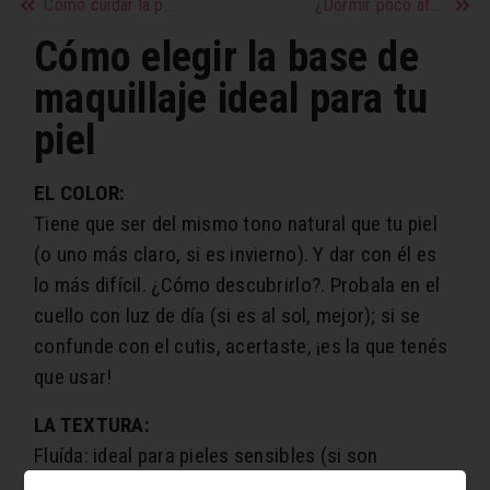
Cómo cuidar la piel en invierno
¿Dormir poco afecta la piel?
Cómo elegir la base de
maquillaje ideal para tu
piel
EL COLOR:
Tiene que ser del mismo tono natural que tu piel
(o uno más claro, si es invierno). Y dar con él es
lo más difícil. ¿Cómo descubrirlo?. Probala en el
cuello con luz de día (si es al sol, mejor); si se
confunde con el cutis, acertaste, ¡es la que tenés
que usar!
LA TEXTURA:
Fluída: ideal para pieles sensibles (si son
hipoalergénicas, mejor).