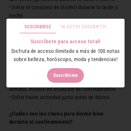
• Evitar el consumo de alcohol durante la tarde o
noche.
• Evitar fumar, especialmente durante la tarde o
SUSCRIBIRSE
YA ESTOY SUSCRIPTO!
noche.
• Cenar temprano, al menos 2 horas antes de la
Suscríbete para acceso total!
hora estipulada para dormir.
Disfruta de acceso ilimitado a más de 100 notas
• Crear una rutina relajante previo a descansar.
sobre belleza, horóscopo, moda y tendencias!
Actividad física
Suscribirme
• Realizar actividad física varias veces por
semana, incluso en situación de confinamiento.
• Evitar hacer actividad justo antes de dormir.
¿Cuáles son las claves para dormir bien
durante el confinamiento?