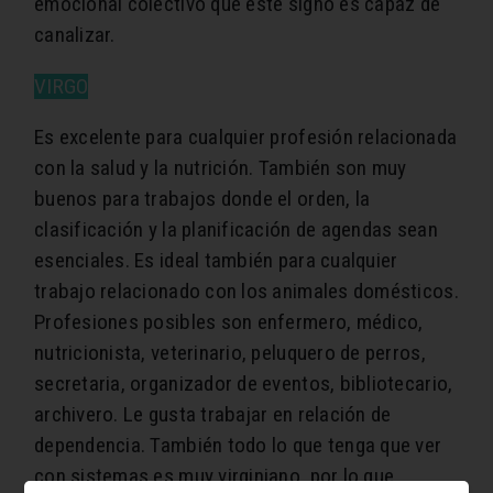
emocional colectivo que este signo es capaz de
canalizar.
VIRGO
Es excelente para cualquier profesión relacionada
con la salud y la nutrición. También son muy
buenos para trabajos donde el orden, la
clasificación y la planificación de agendas sean
esenciales. Es ideal también para cualquier
trabajo relacionado con los animales domésticos.
Profesiones posibles son enfermero, médico,
nutricionista, veterinario, peluquero de perros,
secretaria, organizador de eventos, bibliotecario,
archivero. Le gusta trabajar en relación de
dependencia. También todo lo que tenga que ver
con sistemas es muy virginiano, por lo que