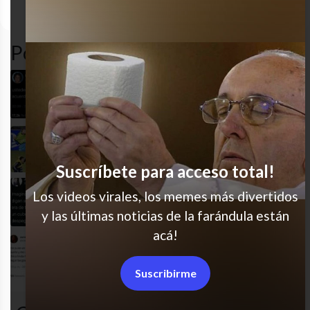
desastre
gracioso
humor
twitter
Popular en LVI
Y me olvido por qué me enojé
Se habían dado cuenta?
Suscríbete para acceso total!
Los videos virales, los memes más divertidos
Jajaja F
y las últimas noticias de la farándula están
acá!
Jajaja pobrecita
Suscribirme