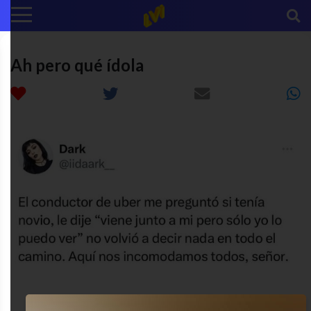
Ah pero qué ídola