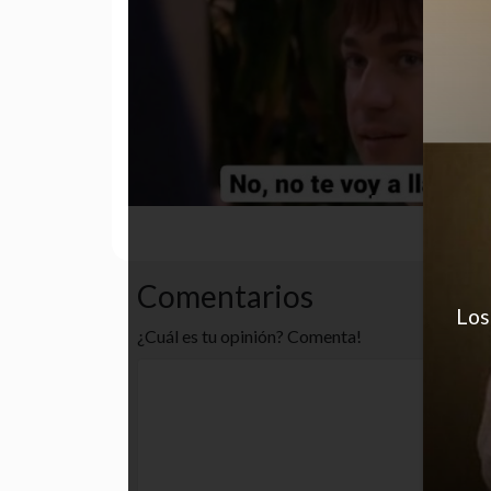
desastre
funny
gracioso
Comentarios
Los
¿Cuál es tu opinión? Comenta!