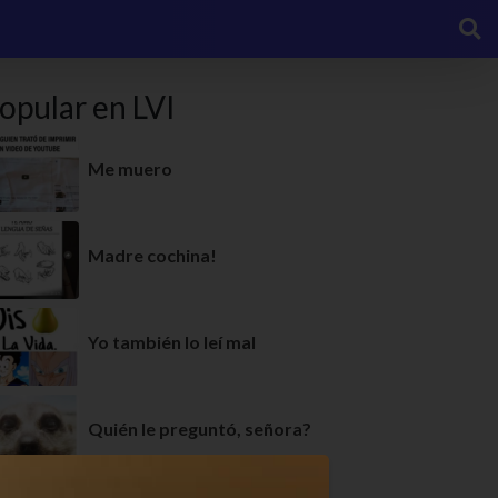
opular en LVI
Me muero
Madre cochina!
Yo también lo leí mal
Quién le preguntó, señora?