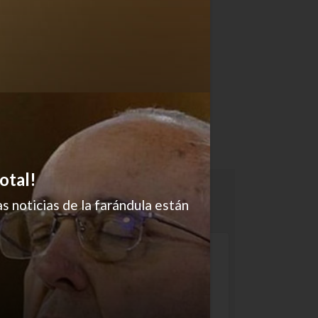
otal!
s noticias de la farándula están