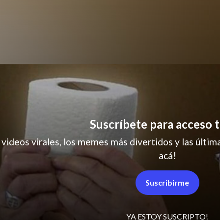
humor
Suscríbete para acceso t
 videos virales, los memes más divertidos y las última
acá!
Suscribirme
YA ESTOY SUSCRIPTO!