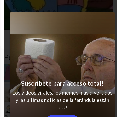
Los
funny
humor
MEME
simpson
Popular en LVI
Amor puro
Suscríbete para acceso total!
Quién le preguntó, señora?
Los videos virales, los memes más divertidos
y las últimas noticias de la farándula están
acá!
Casi