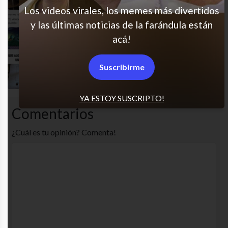
Los videos virales, los memes más divertidos
y las últimas noticias de la farándula están
Classic
acá!
Suscribirme
Me muero
YA ESTOY SUSCRIPTO!
Comentarios
¿Cuál es tu opinión? Comenta!