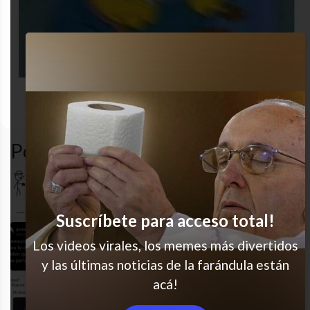
Los
desastre
humor
sad
simpson
Popular en LVI
Más que suficiente
Suscríbete para acceso total!
Soy mejor con excel que con la vida
Los videos virales, los memes más divertidos
y las últimas noticias de la farándula están
acá!
El toxi