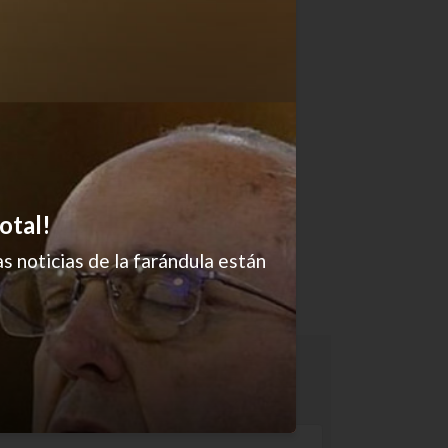
otal!
s noticias de la farándula están