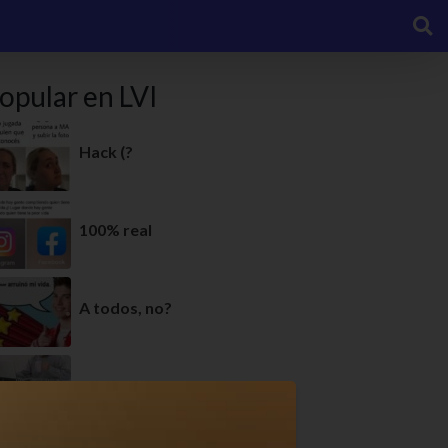
opular en LVI
Hack (?
100% real
A todos, no?
Ya ni me ilusiono