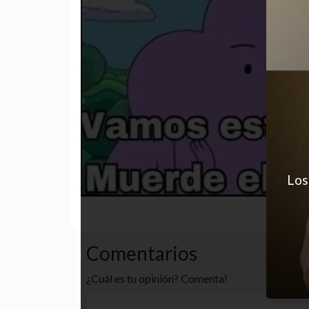
Los
autoestima
desastre
inst
Comentarios
¿Cuál es tu opinión? Comenta!