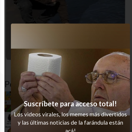
desastre
gracioso
humor
MEME
Popular en LVI
Mi mejor definición
Suscríbete para acceso total!
Los videos virales, los memes más divertidos
y las últimas noticias de la farándula están
Jajaja tremendo
acá!