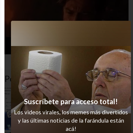
compu
desastre
gracioso
humor
Popular en LVI
Yo siempre
Suscríbete para acceso total!
Los videos virales, los memes más divertidos
Nona, noooo
y las últimas noticias de la farándula están
acá!