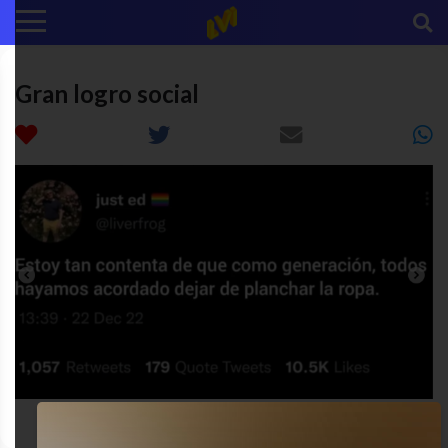
Gran logro social
adultez
gracioso
humor
twitter