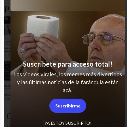
Popular en LVI
Excelente nombre
Necesito que exista
Suscríbete para acceso total!
Por favor
Los videos virales, los memes más divertidos
y las últimas noticias de la farándula están
acá!
JAJAJA todo a la vez
Suscribirme
Comentarios
YA ESTOY SUSCRIPTO!
¿Cuál es tu opinión? Comenta!