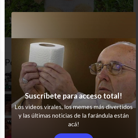
autoestima
desastre
funny
humor
Popular en LVI
Que se mejore pronto!
Suscríbete para acceso total!
Ay noo
Los videos virales, los memes más divertidos
y las últimas noticias de la farándula están
acá!
La historia de mi vida