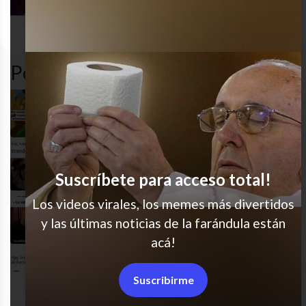
gracioso
humor
MEME
sad
Popular en LVI
Mi mejor definición
Pero por supuesto
Suscríbete para acceso total!
Los videos virales, los memes más divertidos
Está mal pero no tan mal
y las últimas noticias de la farándula están
acá!
El 3 tiene mascota
Suscribirme