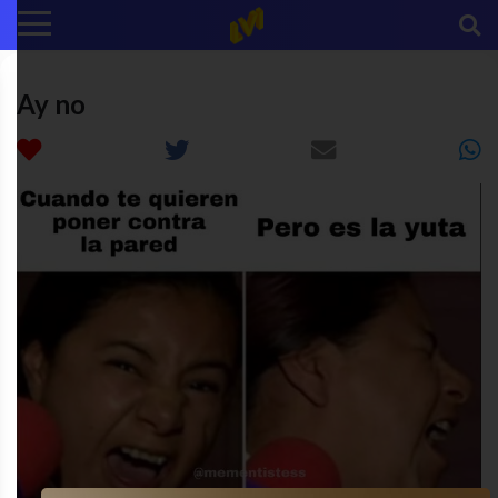
Ay no