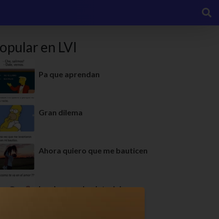
opular en LVI
Pa que aprendan
Gran dilema
Ahora quiero que me bauticen
Igual que en la plata, jaja