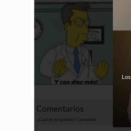
Los
amor
chongos
desastre
Comentarios
¿Cuál es tu opinión? Comenta!