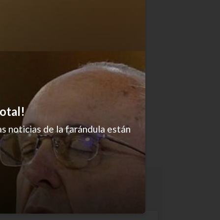
otal!
s noticias de la farándula están