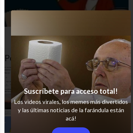
Los
amor
desastre
gracioso
simpson
Popular en LVI
Yo siempre
Suscríbete para acceso total!
Ahora quiero que me bauticen
Los videos virales, los memes más divertidos
y las últimas noticias de la farándula están
acá!
Gran dilema