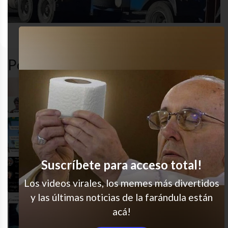
desastre
funny
funny
gracioso
Popular en LVI
Jajajaja bien pensado
JAJAJ es excelente
Suscríbete para acceso total!
Flor de mentirosa
Los videos virales, los memes más divertidos
y las últimas noticias de la farándula están
acá!
Ya ni nos creemos