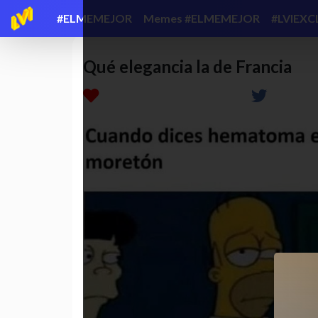
#ELMEMEJOR
Memes #ELMEMEJOR
#LVIEXC
Qué elegancia la de Francia