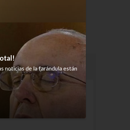
otal!
s noticias de la farándula están