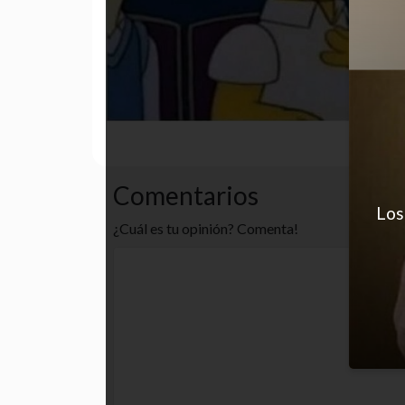
funny
gracioso
humor
Comentarios
Los
¿Cuál es tu opinión? Comenta!