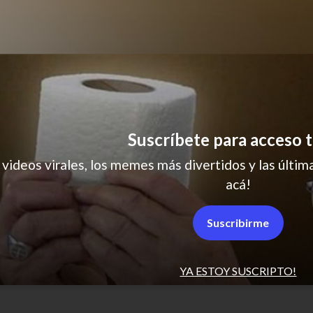
Los simpson
Suscríbete para acceso t
 videos virales, los memes más divertidos y las última
acá!
Suscribirme
YA ESTOY SUSCRIPTO!