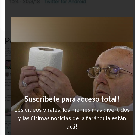
nailed
desastre
funny
humor
it
Popular en LVI
Seguro mañana sí
La historia de mi vida
Suscríbete para acceso total!
Moda? Qué es eso?
Los videos virales, los memes más divertidos
y las últimas noticias de la farándula están
acá!
Jajaja y un gráfico ya que estamos