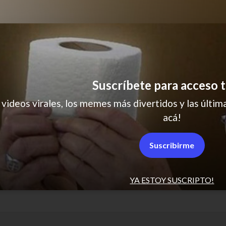
humor
humor
stressed out
Suscríbete para acceso t
 videos virales, los memes más divertidos y las última
acá!
Suscribirme
YA ESTOY SUSCRIPTO!