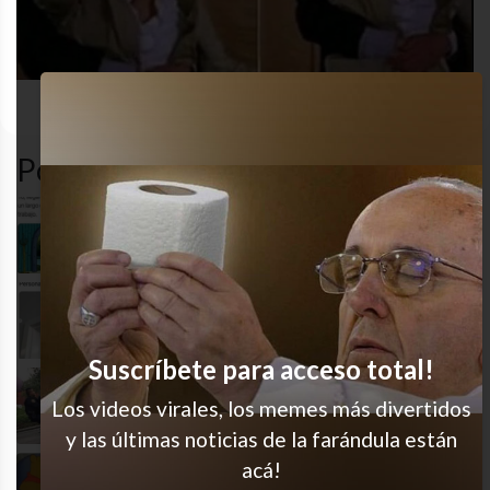
basura
basura
gracioso
humor
Popular en LVI
Somos esto, ¿no?
Los re envidio
Suscríbete para acceso total!
Descripción gráfica
Los videos virales, los memes más divertidos
y las últimas noticias de la farándula están
acá!
Siempre planifico eso