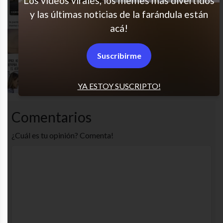
Los videos virales, los memes más divertidos
y las últimas noticias de la farándula están
acá!
Ay ya me lo creí
Suscribirme
Cómo no se me ocurrió?
YA ESTOY SUSCRIPTO!
Comentarios
¿Cuál es tu opinión? Comenta!