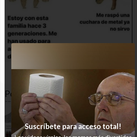
funny
funny
gracioso
humor
Popular en LVI
Lo que me faltaba
Suscríbete para acceso total!
Oops