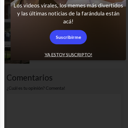
Los videos virales, los memes más divertidos
Es gracioso porque es cierto
y las últimas noticias de la farándula están
acá!
Suuuuper
Suscribirme
Me costó mucho ver otra cosa
YA ESTOY SUSCRIPTO!
Comentarios
¿Cuál es tu opinión? Comenta!