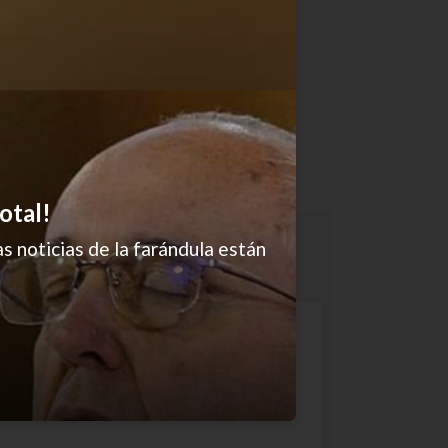
otal!
s noticias de la farándula están