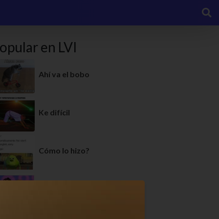
opular en LVI
Ahí va el bobo
Ke difícil
Cómo lo hizo?
Ay ese me dolió