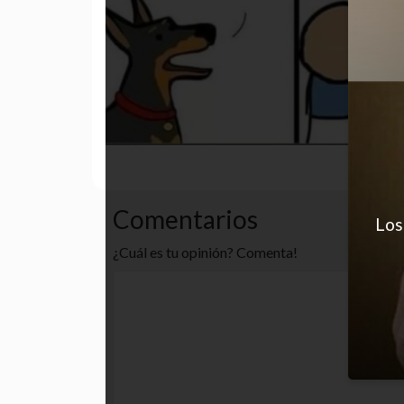
desastre
estudio
memes
Comentarios
Los
¿Cuál es tu opinión? Comenta!