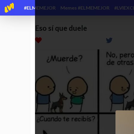
#ELMEMEJOR
Memes #ELMEMEJOR
#LVIEXC
Eso sí que duele