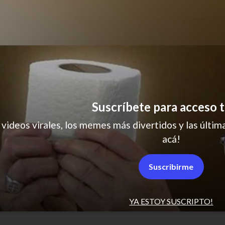
sad
Suscríbete para acceso t
 videos virales, los memes más divertidos y las última
acá!
Suscribirme
YA ESTOY SUSCRIPTO!