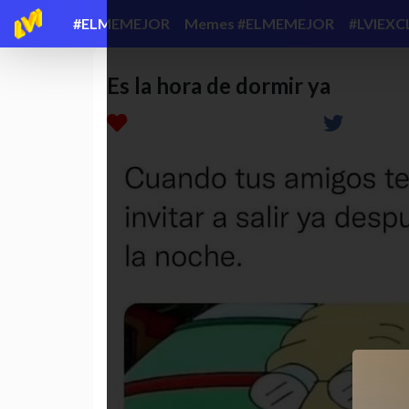
#ELMEMEJOR
Memes #ELMEMEJOR
#LVIEXC
Es la hora de dormir ya