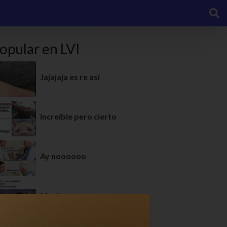
opular en LVI
Jajajaja es re así
Increíble pero cierto
Ay noooooo
Mucho amor