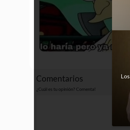
cansancio
funny
humor
Los
Comentarios
¿Cuál es tu opinión? Comenta!