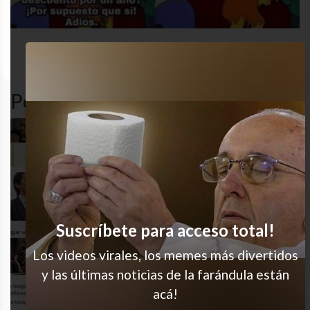
Los
dinero
pobre
queja
simpson
Popular en LVI
Eso es totalmente correcto
Así cualquiera
Suscríbete para acceso total!
Qué les pareció?
Los videos virales, los memes más divertidos
y las últimas noticias de la farándula están
acá!
Lujazo