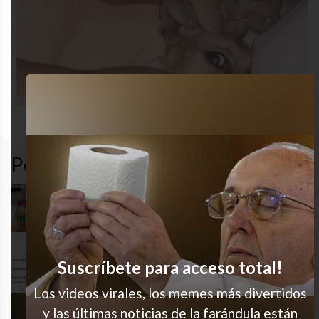
animales
desastre
humor
sad
Popular en LVI
Ay eso dolió mucho
Quiero shorar
Suscríbete para acceso total!
Los videos virales, los memes más divertidos
y las últimas noticias de la farándula están
Está difícil