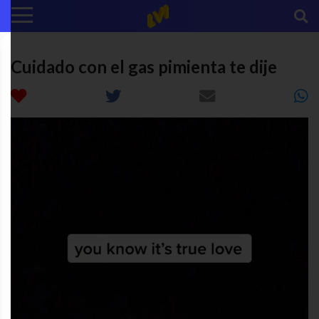
Cuidado con el gas pimienta te dije
Reproductor
de
video