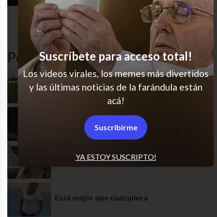
gas
blooper
funny
protecció
pimienta
Popular en LVI
Suscríbete para acceso total!
Los videos virales, los memes más divertidos
Súper blooper
y las últimas noticias de la farándula están
acá!
Profundo ese sueño
Suscribirme
YA ESTOY SUSCRIPTO!
Cuando voy de copiloto
Está mejor que cualquiera