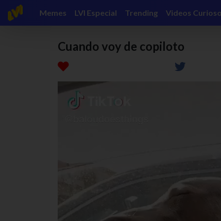
Memes
LVI Especial
Trending
Videos Curios
Cuando voy de copiloto
Reproductor
de
video