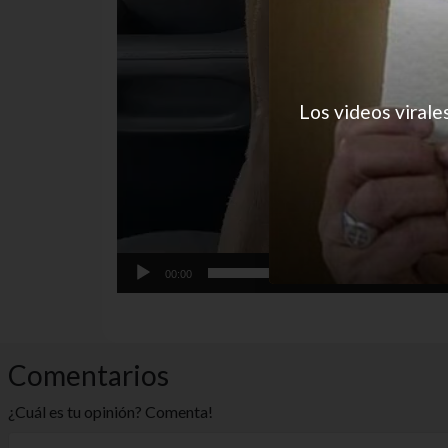
Los videos virale
00:00
funny
VIDEO
VIRALES
Comentarios
¿Cuál es tu opinión? Comenta!